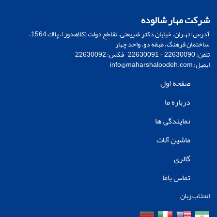
شرکت مهار شالوده
آدرس: تهـران، خيابان دكتر شريعتی، تقاطع دولت (كلاهدوز)، پلاك 1564،
ساختمان فرهنگ، طبقه دو، واحد چهار
تلفن: 22630090 - 22630091 فکس: 22630092
ایمیل:
info@maharshaloodeh.com
صفحه اول
درباره ما
نمایندگی ها
ماشین آلات
گالری
تماس باما
انتخاب زبان